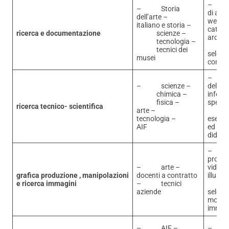
– ri
– Storia
di arch
dell’arte –
we
italiano e storia –
catalo
ricerca e documentazione
scienze –
archiv
tecnologia –
tecnici dei
selezio
musei
conten
– ri
– scienze –
delle
chimica –
inform
fisica –
specifi
ricerca tecnico- scientifica
arte –
tecnologia –
esempl
AIF
ed util
didatt
produz
– arte –
video d
grafica produzione , manipolazioni
docenti a contratto
illustra
e ricerca immagini
– tecnici
aziende
selezi
modifi
immag
– AIF –
– ana