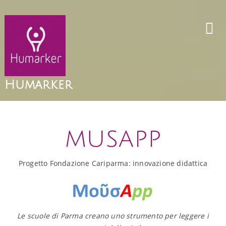
Skip
to
content
Humarker
musapp
Progetto Fondazione Cariparma: innovazione didattica
Le scuole di Parma creano uno strumento per leggere i