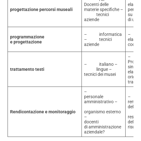
Docenti delle
elabor
progettazione percorsi museali
materie specifiche –
percor
tecnici
su dive
aziende
di uten
– informatica
– ana
programmazione
– tecnici
elabor
e progettazione
aziende
codice
Produz
– italiano –
sintesi
trattamento testi
lingue –
elabora
tecnici dei musei
orig
traduz
–
personale
amministrativo –
rendic
del pr
Rendicontazione e monitoraggio
organismo esterno
–
restit
docenti
delle r
di amministrazione
risultat
aziendale?