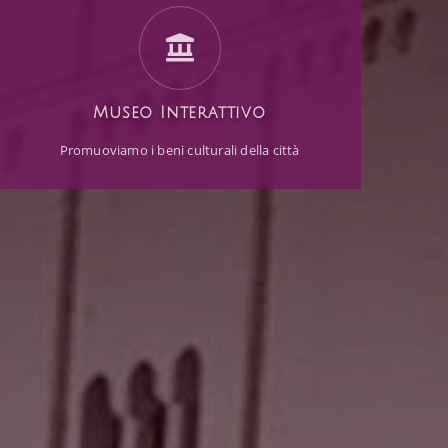
Museo Interattivo
Promuoviamo i beni culturali della città