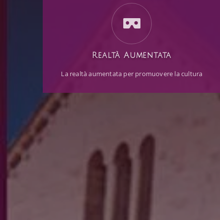
Realtà Aumentata
La realtà aumentata per promuovere la cultura